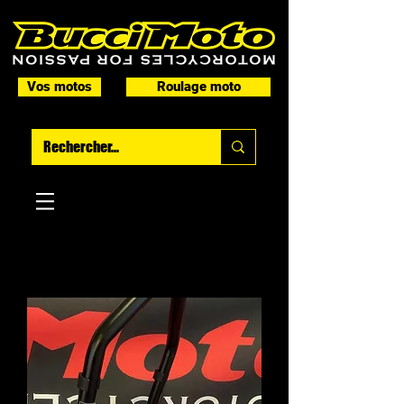
Vos motos
Roulage moto