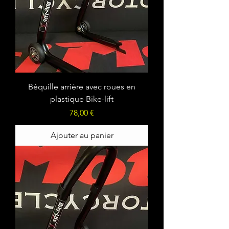
Béquille arrière avec roues en
plastique Bike-lift
Prix
78,00 €
Ajouter au panier