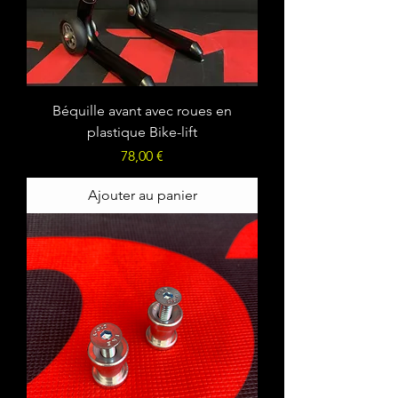
Béquille avant avec roues en
plastique Bike-lift
Prix
78,00 €
Ajouter au panier