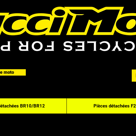
e moto
détachées BR10/BR12
Pièces détachées F