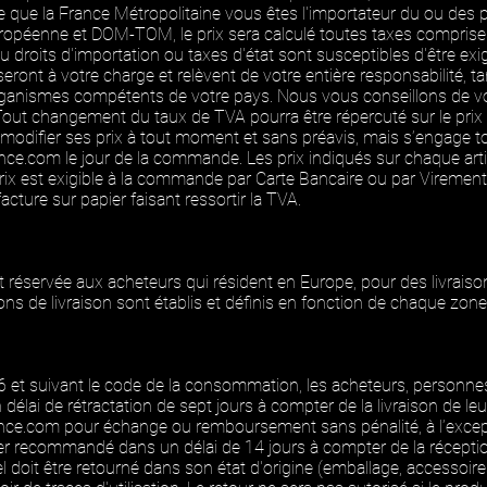
que la France Métropolitaine vous êtes l'importateur du ou des p
opéenne et DOM-TOM, le prix sera calculé toutes taxes comprises 
 droits d'importation ou taxes d'état sont susceptibles d'être ex
 seront à votre charge et relèvent de votre entière responsabilité, 
rganismes compétents de votre pays. Nous vous conseillons de v
 Tout changement du taux de TVA pourra être répercuté sur le prix
 modifier ses prix à tout moment et sans préavis, mais s’engage tou
ance.com
le jour de la commande. Les prix indiqués sur chaque art
 prix est exigible à la commande par Carte Bancaire ou par Vireme
 facture sur papier faisant ressortir la TVA.
st réservée aux acheteurs qui résident en Europe, pour des livrai
ons de livraison sont établis et définis en fonction de chaque zon
16 et suivant le code de la consommation, les acheteurs, personn
n délai de rétractation de sept jours à compter de la livraison de 
ance.com
pour échange ou remboursement sans pénalité, à l’excepti
ier recommandé dans un délai de 14 jours à compter de la réceptio
iel doit être retourné dans son état d'origine (emballage, accessoire