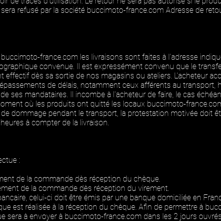
 de traces d'utilisation. Le retour ne sera pas autorisé si le produit
era refusé par la société
buccimoto-france.com
Adresse de reto
r
buccimoto-france.com
les livraisons sont faites à l’adresse ind
ographique convenue. Il est expressément convenu que le transfer
ffectif dès sa sortie de nos magasins ou ateliers. L'acheteur a
dépassements de délais, notamment ceux afférents au transport, 
 de ses mandataires. Il incombe à l'acheteur de faire, le cas échéa
oment où les produits ont quitté les locaux
buccimoto-france.co
de dommage pendant le transport, la protestation motivée doit ê
heures à compter de la livraison.
ctue :
itement de la commande dès réception du chèque.
aitement de la commande dès réception du virement.
ncaire, celui-ci doit être émis par une banque domiciliée en Fra
ue est réalisée à la réception du chèque. Afin de permettre à
bucc
e sera à envoyer à
buccimoto-france.com
dans les 2 jours ouvrés