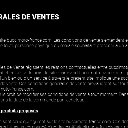
RALES DE VENTES
te buccimoto-france.com. Les conditions de vente s’entendent 
e toute personne physique ou morale souhaitant procéder à un acha
s de Vente régissent les relations contractuelles entre buccimoto
at effectué par le biais du site marchand buccimoto-france.com, q
’un bien ou d’un service à travers le présent site implique une ac
 de vente. Ces conditions générales de vente prévaudront sur tou
moto-france.com.
le droit de modifier ses conditions de vente à tout moment. Dans
eur à la date de la commande par l’acheteur.
s produits proposés
 sont ceux qui figurent sur le site buccimoto-france.com. Ces dern
oduit est accompagné d’un descriptif établi par le fournisseur; po