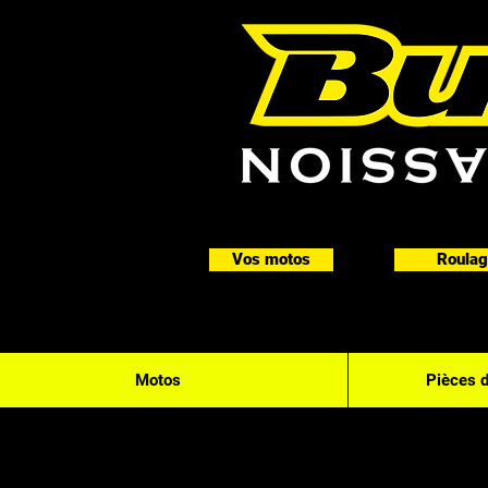
Vos motos
Roulag
Motos
Pièces 