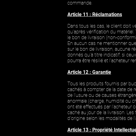
commande.
Article 11 : Réclamations
Dans tous les cas, le client doit 
qu’après vérification du matériel.
le bon de livraison (non-conformi
En aucun cas ne mentionner que 
sur le bon de livraison, aucune r
donnés qu’à titre indicatif; si c
pourra être résilié et l’acheteur 
Article 12 : Garantie
Tous les produits fournis par
buc
cachés à compter de la date de r
de l'usure ou de causes étrangère
anormale (charge, humidité ou cha
ont été effectués par l'acheteur o
caché au jour de la livraison. Les
d'origine selon les modalités de l’a
Article 13 : Propriété Intellectu