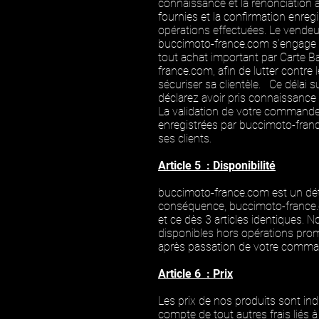
connaissance et la renonciation 
fournies et la confirmation enreg
opérations effectuées. Le vendeu
buccimoto-france.com s’engage alo
tout achat important par Carte Ba
france.com, afin de lutter contre 
sécuriser sa clientèle. Ce délai 
déclarez avoir pris connaissance
La validation de votre commande
enregistrées par buccimoto-fran
ses clients.
Article 5 : Disponibilité
buccimoto-france.com
est un dét
conséquence,
buccimoto-france
et ce dès 3 articles identiques. No
disponibles hors opérations promo
après passation de votre comma
Article 6 : Prix
Les prix de nos produits sont in
compte de tout autres frais liés à