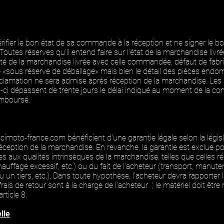
vérifier le bon état de sa commande à la réception et ne signer le b
 Toutes réserves qu'il entend faire sur l'état de la marchandise liv
té de la marchandise livrée avec celle commandée, défaut de fabrica
«sous réserve de déballage» mais bien le détail des pièces end
éclamation ne sera admise après réception de la marchandise. Les d
eux-ci dépassent de trente jours le délai indiqué au moment de la 
remboursé.
cimoto-france.com
bénéficient d'une garantie légale selon la légis
éception de la marchandise. En revanche, la garantie est exclue po
s aux qualités intrinsèques de la marchandise, telles que celles rés
uffage excessif, etc.) ou du fait de l'acheteur (transport, manute
u un tiers, etc.). Dans toute hypothèse, l'acheteur devra rapporter 
 frais de retour sont à la charge de l'acheteur ; le matériel doit êt
rticle 8.
elle