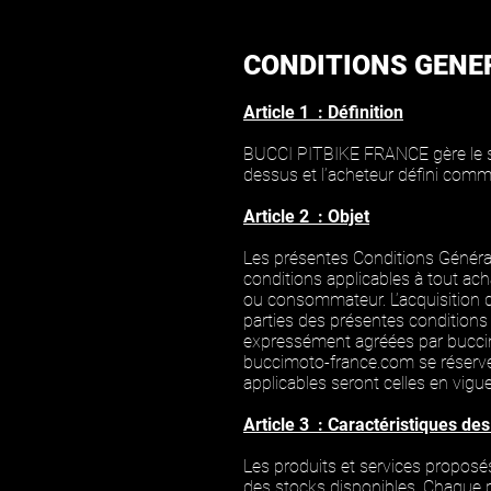
CONDITIONS GENE
Article 1 : Définition
BUCCI PITBIKE FRANCE gère le si
dessus et l’acheteur défini comm
Article 2 : Objet
Les présentes Conditions Générale
conditions applicables à tout ach
ou consommateur. L’acquisition d
parties des présentes conditions
expressément agréées par bucci
buccimoto-france.com se réserve 
applicables seront celles en vigu
Article 3 : Caractéristiques de
Les produits et services proposés
des stocks disponibles. Chaque pr