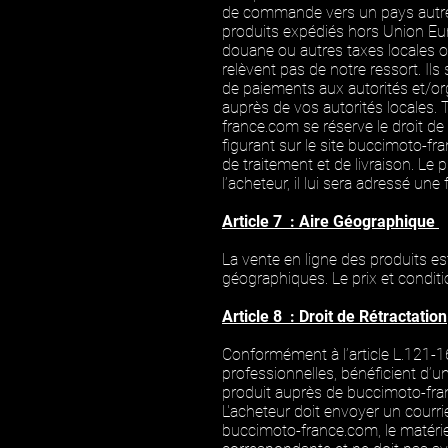
de commande vers un pays autre 
produits expédiés hors Union Eur
douane ou autres taxes locales ou
relèvent pas de notre ressort. Ils
de paiements aux autorités et/o
auprès de vos autorités locales.
france.com
se réserve le droit de
figurant sur le site
buccimoto-fr
de traitement et de livraison. Le
l’acheteur, il lui sera adressé une
Article 7 : Aire Géographique
La vente en ligne des produits e
géographiques. Le prix et conditi
Article 8 : Droit de Rétractation
Conformément à l’article L.121-
professionnelles, bénéficient d’u
produit auprès de
buccimoto-fr
L'acheteur doit envoyer un courr
buccimoto-france.com
, le matér