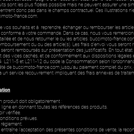
uits sont les plus fidèles possible mais ne peuvent assurer une s
n’entrent donc pas dans le champs contractuel. Ces illustrations
cimoto-france.com.
e vos souhaits et à reprendre, échanger ou rembourser les articl
nforme à votre commande. Dans ce cas, nous vous remercions de
illée et de nous retourner le ou les articles. buccimoto-france.co
mboursement du ou des article(s). Les frais d’envoi vous seront r
us seront remboursés sur présentation des justificatifs. En tout éta
t des vices cachés, et ce conformément aux dispositions légales en
1-4 L211-5 et L211-12 du code la Consommation selon l’ordonnan
iété de buccimoto-france.com jusqu’au paiement complet du prix,
tera un service recouvrement impliquant des frais annexes de trait
ation
n produit doit obligatoirement :
ligne en donnant toutes les références des produits.
r vérifiée.
conditions prévues.
 règlement.
ntraîne l’acceptation des présentes conditions de vente, la recon