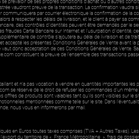
à se prévaloir de ses propres conditions d’achat ou d’autres cond
istrée vaudront preuve de la transaction. La confirmation vaudra s
r communiquera par courrier électronique la confirmation de la 
rs à respecter les délais de livraison, et le client à payer sa co
ncaire, des contrôles d’identités peuvent être demandés par le se
les fraudes Carte Bancaire sur Internet et l’usurpation d’identité, c
supplémentaire de contrôle s’ajoutera au délai de livraison et de
 et accepté les présentes Conditions Générales de Vente avant l
 vaut donc acceptation de ces Conditions Générales de Vente. Sau
ce.com constituent la preuve de l'ensemble des transactions pas
aillant et n'a pas vocation à vendre en quantités importantes les 
.com
se réserve de le droit de refuser les commandes d'un même 
s offres de produits sont valables tant qu’ils sont visibles sur le si
tionnelles mentionnées comme telle sur le site. Dans l'éventualité
nde, nous vous en informerons par mail.
diqués en Euros toutes taxes comprises (TVA + Autres Taxes). Les 
 l’export du territoire de « France Métropolitaine », frais de dossi