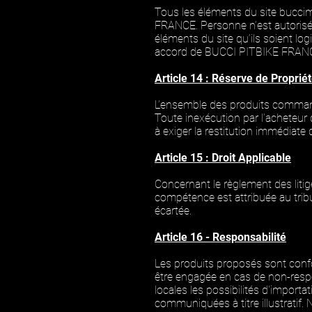
Tous les éléments du site buccimo
FRANCE.
Personne n’est autorisé 
éléments du site qu’ils soient log
accord de
BUCCI PITBIKE FRAN
Article 14 : Réserve de Proprié
L’ensemble des produits command
Toute inexécution par l’acheteur
à exiger la restitution immédiate
Article 15 : Droit Applicable
Concernant le règlement des litige
compétence est attribuée au tri
écartée.
Article 16 - Responsabilité
Les produits proposés sont conf
être engagée en cas de non-respect
locales les possibilités d'impor
communiquées à titre illustratif.