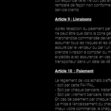
correspondante et ne doit pas avoir
remballé de façon non conforme s
service clients.
Article 9 : Livraisons
Après réception du pa
iement pa
ne peut être que dans la zone gé
marchandise commandée devient e
assumer tous les risques et les 
assuré par le vendeur ou par l'un
prendre livraison à compter du m
expédiés avec assurance, en cas 
transporteur dans un délai de 48 
Article 10 : Paiement
Le règlement de vos achats s'effe
- soit par carte PAYPAL.
- Soit par chèque bancaire, tra
- Soit par virement bancaire, tr
En cas de paiement par chèque ba
La mise à l’encaissement du chèq
mieux votre commande, le chèqu