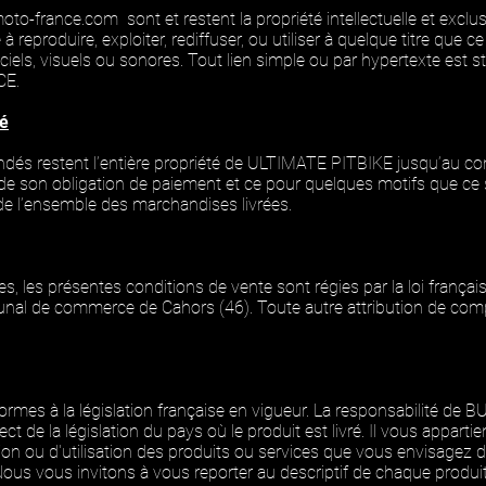
to-france.com sont et restent la propriété intellectuelle et exclu
à reproduire, exploiter, rediffuser, ou utiliser à quelque titre que 
iciels, visuels ou sonores. Tout lien simple ou par hypertexte est s
CE.
té
és restent l’entière propriété de ULTIMATE PITBIKE jusqu’au com
 de son obligation de paiement et ce pour quelques motifs que ce
 de l’ensemble des marchandises livrées.
s, les présentes conditions de vente sont régies par la loi française.
bunal de commerce de Cahors (46). Toute autre attribution de c
ormes à la législation française en vigueur. La responsabilité 
 de la législation du pays où le produit est livré. Il vous appartie
tation ou d'utilisation des produits ou services que vous envisag
 Nous vous invitons à vous reporter au descriptif de chaque produi