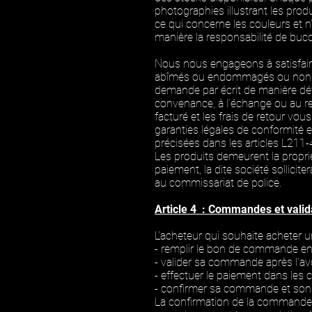
photographies illustrant les prod
ce qui concerne les couleurs et 
manière la responsabilité de buc
Nous nous engageons à satisfair
abîmés ou endommagés ou non co
demande par écrit de manière déta
convenance, à l’échange ou au re
facturé et les frais de retour vo
garanties légales de conformité e
précisées dans les articles L21
Les produits demeurent la propr
paiement, la dite société sollici
au commissariat de police.
Article 4 : Commandes et valid
L’acheteur qui souhaite acheter u
- remplir le bon de commande en 
- valider sa commande après l’avoi
- effectuer le paiement dans les 
- confirmer sa commande et son
La confirmation de la commande e