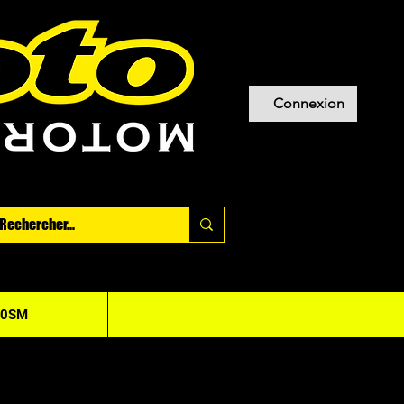
Connexion
20SM