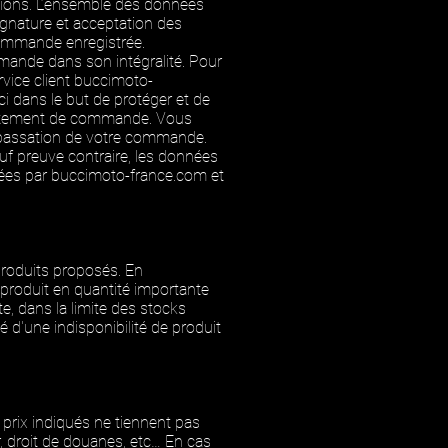
itions. L’ensemble des données
ignature et acceptation des
commande enregistrée.
mmande dans son intégralité. Pour
rvice client buccimoto-
eci dans le but de protéger et de
 traitement de commande. Vous
a passation de votre commande.
f preuve contraire, les données
sées par buccimoto-france.com et
produits proposés. En
produit en quantité importante
te, dans la limite des stocks
 d'une indisponibilité de produit
prix indiqués ne tiennent pas
er, droit de douanes, etc… En cas