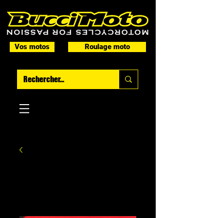
Vos motos
Roulage moto