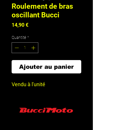
Roulement de bras
oscillant Bucci
Prix
14,90 €
Quantité
*
Ajouter au panier
Vendu à l'unité
SARL MINISUPERMOTARD/ BUCCI MOTO
FRANCE