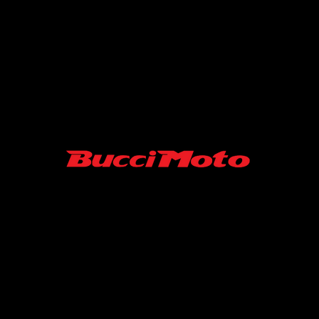
SARL MINISUPERMOTARD/ BUCCI MOTO FRANCE
06-52-19-07-45
43 RUE ROGER FURGE
86210 ARCHIGNY France
Contact :
minisupermotard@gmail.com
S.A.R.L au capital de 10000 €
SIRET N° 94039488500013 / APE 4540Z