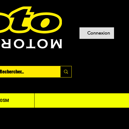
Connexion
20SM