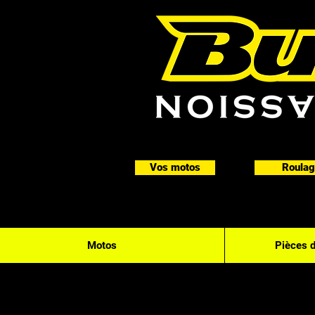
Vos motos
Roulag
Motos
Pièces 