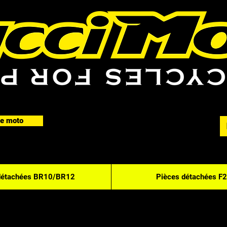
e moto
détachées BR10/BR12
Pièces détachées F