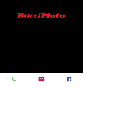
SARL MINISUPERMOTARD/ BUCCI MOTO
FRANCE
06-52-19-07-45
43 RUE ROGER FURGE
86210 ARCHIGNY France
Contact :
minisupermotard@gmail.com
S.A.R.L au capital de 10000 €
SIRET N°
94039488500013
/ APE 4540Z
Contactez nous
Conditions générales de vente
Conditions de Retour