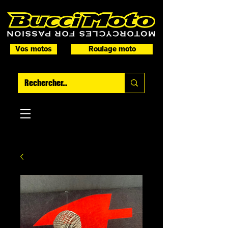
Vos motos
Roulage moto