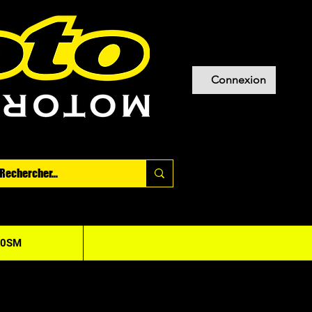
Connexion
20SM