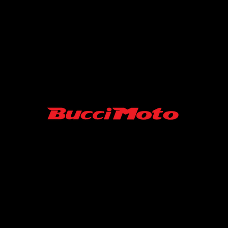
SARL MINISUPERMOTARD/ BUCCI MOTO FRANCE
06-52-19-07-45
43 RUE ROGER FURGE
86210 ARCHIGNY France
Contact :
minisupermotard@gmail.com
S.A.R.L au capital de 10000 €
SIRET N° 94039488500013 / APE 4540Z