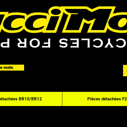
e moto
détachées BR10/BR12
Pièces détachées F