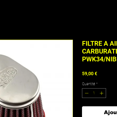
FILTRE A 
CARBURAT
PWK34/NIB
Prix
59,00 €
Quantité
*
Ajou