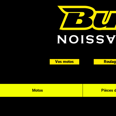
Vos motos
Roulag
Motos
Pièces 