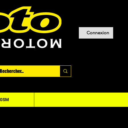
Connexion
20SM