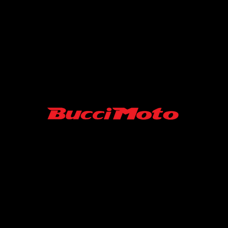
SARL MINISUPERMOTARD/ BUCCI MOTO FRANCE
06-52-19-07-45
43 RUE ROGER FURGE
86210 ARCHIGNY France
Contact :
minisupermotard@gmail.com
S.A.R.L au capital de 10000 €
SIRET N° 94039488500013 / APE 4540Z