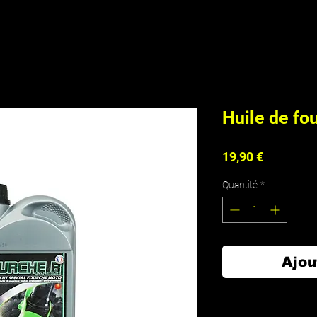
Huile de fo
Prix
19,90 €
Quantité
*
Ajou