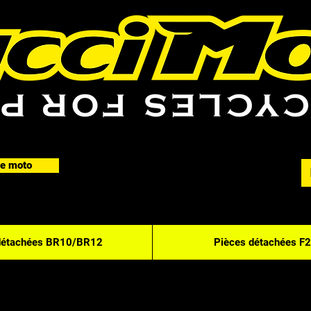
e moto
détachées BR10/BR12
Pièces détachées F