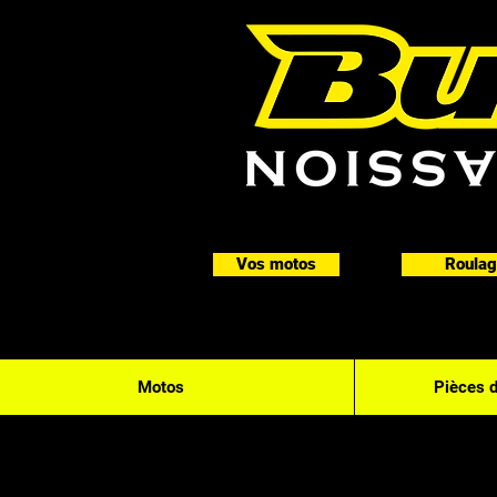
Vos motos
Roulag
Motos
Pièces 