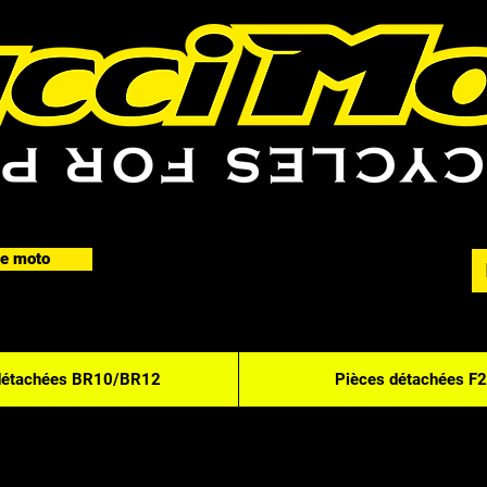
e moto
détachées BR10/BR12
Pièces détachées F