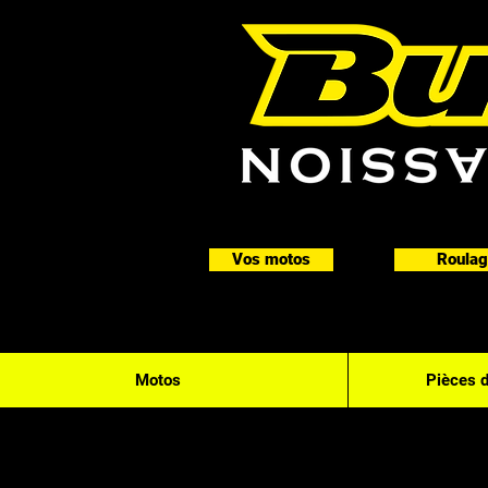
Vos motos
Roulag
Motos
Pièces 