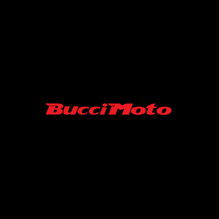
SARL MINISUPERMOTARD/ BUCCI MOTO FRANCE
06-52-19-07-45
43 RUE ROGER FURGE
86210 ARCHIGNY France
Contact :
minisupermotard@gmail.com
S.A.R.L au capital de 10000 €
SIRET N° 94039488500013 / APE 4540Z