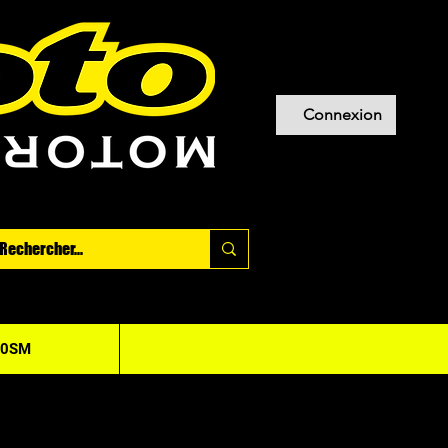
Connexion
20SM