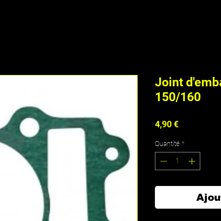
Joint d'em
150/160
Prix
4,90 €
Quantité
*
Ajou