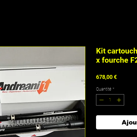
Kit cartouc
x fourche 
Prix
678,00 €
Quantité
*
Ajou