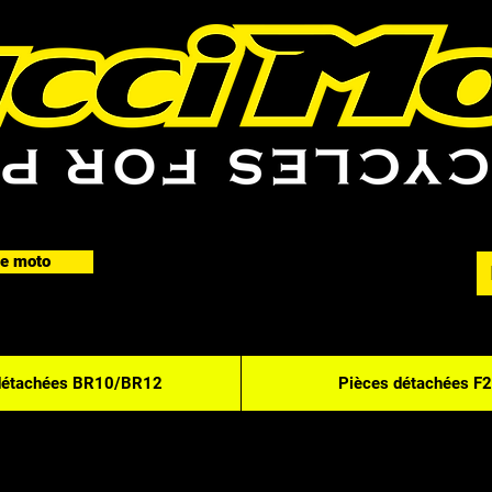
e moto
détachées BR10/BR12
Pièces détachées F