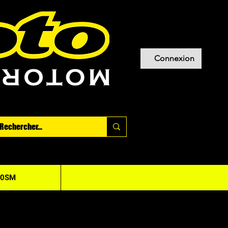
Connexion
20SM