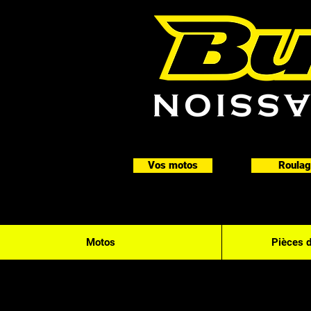
Vos motos
Roulag
Motos
Pièces 