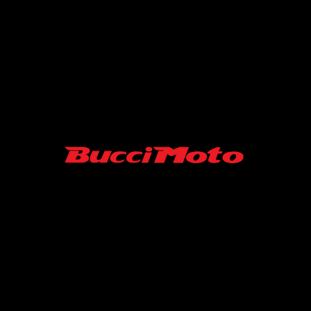
SARL MINISUPERMOTARD/ BUCCI MOTO FRANCE
06-52-19-07-45
43 RUE ROGER FURGE
86210 ARCHIGNY France
Contact :
minisupermotard@gmail.com
S.A.R.L au capital de 10000 €
SIRET N° 94039488500013 / APE 4540Z