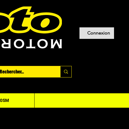
Connexion
20SM