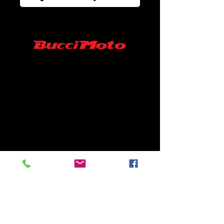
SARL MINISUPERMOTARD/ BUCCI MOTO
FRANCE
06-52-19-07-45
43 RUE ROGER FURGE
86210 ARCHIGNY France
Contact :
minisupermotard@gmail.com
S.A.R.L au capital de 10000 €
SIRET N°
94039488500013
/ APE 4540Z
Contactez nous
Conditions générales de vente