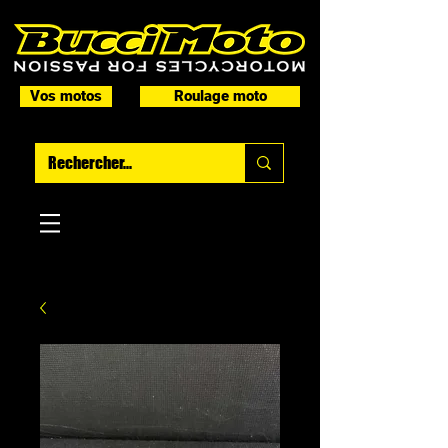
Vos motos
Roulage moto