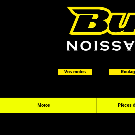
Vos motos
Roulag
Motos
Pièces 