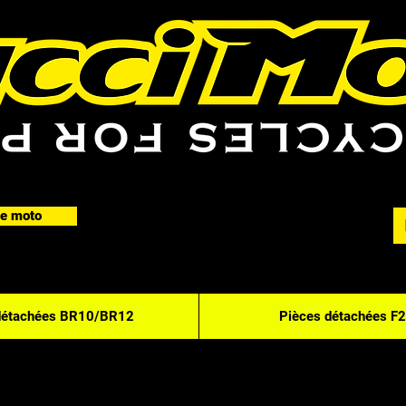
e moto
détachées BR10/BR12
Pièces détachées F