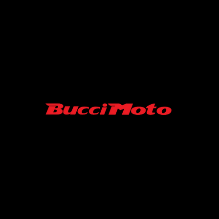
SARL MINISUPERMOTARD/ BUCCI MOTO FRANCE
06-52-19-07-45
43 RUE ROGER FURGE
86210 ARCHIGNY France
Contact :
minisupermotard@gmail.com
S.A.R.L au capital de 10000 €
SIRET N° 94039488500013 / APE 4540Z