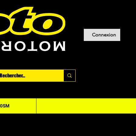
Connexion
20SM