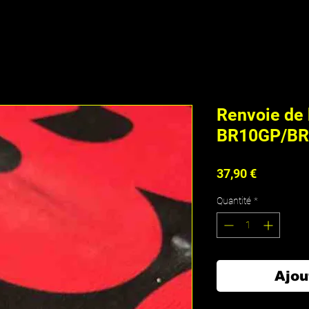
Renvoie de 
BR10GP/B
Prix
37,90 €
Quantité
*
Ajou