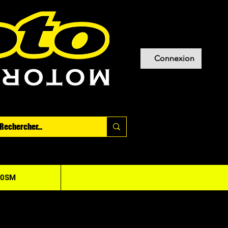
Connexion
20SM