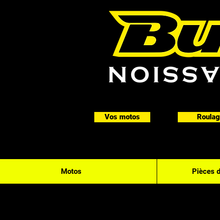
Vos motos
Roulag
Motos
Pièces 