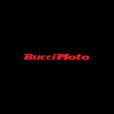
SARL MINISUPERMOTARD/ BUCCI MOTO FRANCE
06-52-19-07-45
43 RUE ROGER FURGE
86210 ARCHIGNY France
Contact :
minisupermotard@gmail.com
S.A.R.L au capital de 10000 €
SIRET N° 94039488500013 / APE 4540Z