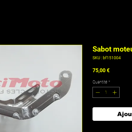
Sabot mote
SKU : bf151004
Prix
75,00 €
Quantité
*
Ajou