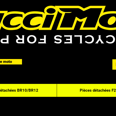
e moto
détachées BR10/BR12
Pièces détachées F