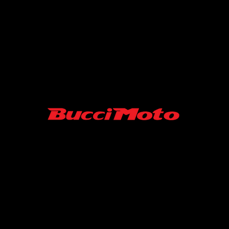
SARL MINISUPERMOTARD/ BUCCI MOTO FRANCE
06-52-19-07-45
43 RUE ROGER FURGE
86210 ARCHIGNY France
Contact :
minisupermotard@gmail.com
S.A.R.L au capital de 10000 €
SIRET N° 94039488500013 / APE 4540Z