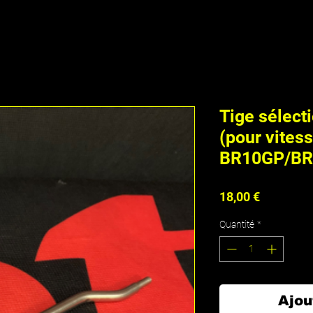
Tige sélec
(pour vites
BR10GP/B
Prix
18,00 €
Quantité
*
Ajou