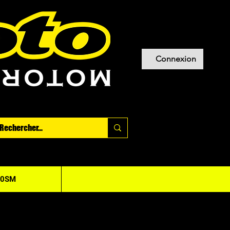
Connexion
20SM