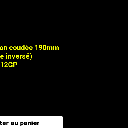
tion coudée 190mm
se inversé)
R12GP
ter au panier