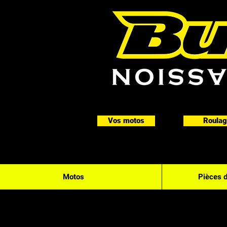
Vos motos
Roulag
Motos
Pièces 