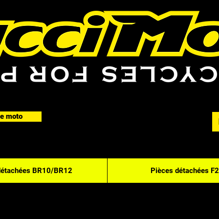
e moto
détachées BR10/BR12
Pièces détachées F