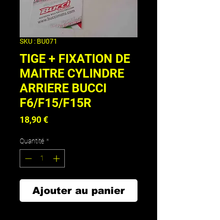
SKU : BU071
TIGE + FIXATION DE
MAITRE CYLINDRE
ARRIERE BUCCI
F6/F15/F15R
Prix
18,90 €
Quantité
*
Ajouter au panier