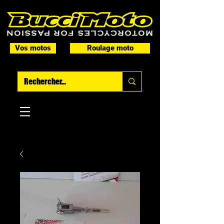
Vos motos
Roulage moto