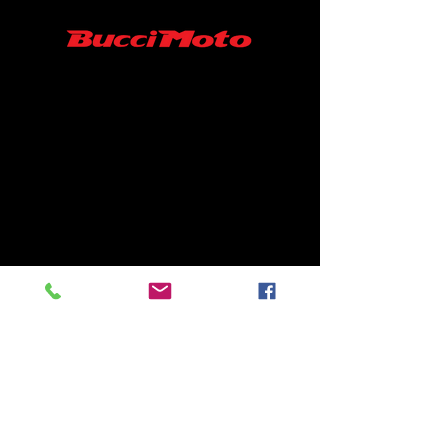
SARL MINISUPERMOTARD/ BUCCI MOTO
FRANCE
06-52-19-07-45
43 RUE ROGER FURGE
86210 ARCHIGNY France
Contact :
minisupermotard@gmail.com
S.A.R.L au capital de 10000 €
SIRET N°
94039488500013
/ APE 4540Z
Contactez nous
Conditions générales de vente
Conditions de Retour